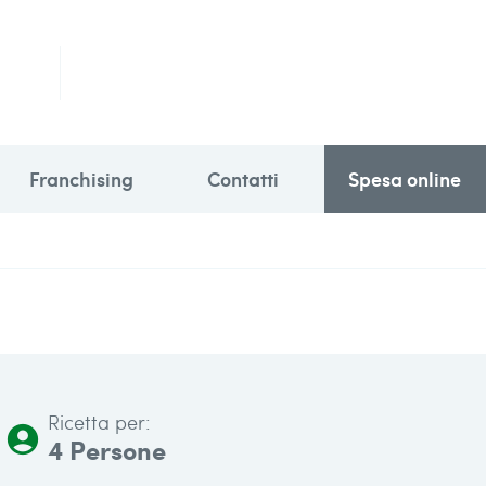
Franchising
Contatti
Spesa online
Ricetta per:
account_circle
4 Persone