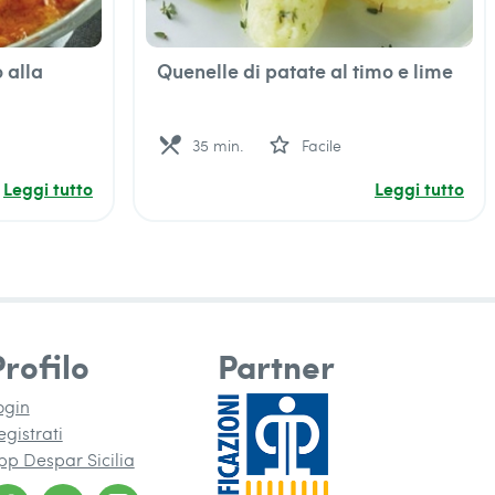
o alla
Quenelle di patate al timo e lime
local_dining
star_outline
35 min.
Facile
Leggi tutto
Leggi tutto
Profilo
Partner
ogin
egistrati
pp Despar Sicilia