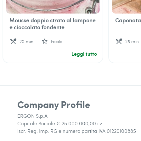
Mousse doppio strato al lampone
Caponata 
e cioccolato fondente
local_dining
star_outline
local_dining
20 min.
Facile
25 min.
Leggi tutto
Company Profile
ERGON S.p.A
Capitale Sociale € 25.000.000,00 i.v.
Iscr. Reg. Imp. RG e numero partita IVA 01220100885