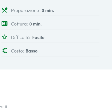
local_dining
Preparazione:
0 min.
microwave
Cottura:
0 min.
star_outline
Difficoltà:
Facile
euro
Costo:
Basso
etti.