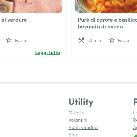
di verdure
Purè di carote e basilic
bevanda di avena
star_outline
local_dining
star_outline
Facile
30 min.
Facile
Leggi tutto
Utility
Offerte
L
Volantini
R
Punti vendita
A
Blog