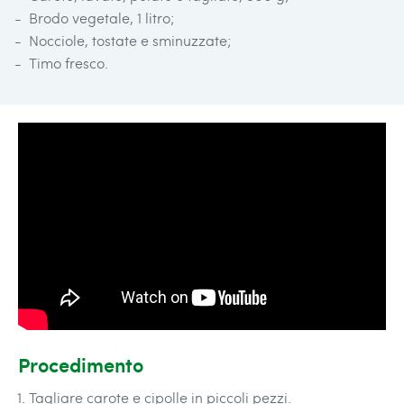
Brodo vegetale, 1 litro;
Nocciole, tostate e sminuzzate;
Timo fresco.
Procedimento
Tagliare carote e cipolle in piccoli pezzi.