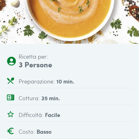
Ricetta per:
account_circle
3 Persone
local_dining
Preparazione:
10 min.
microwave
Cottura:
35 min.
star_outline
Difficoltà:
Facile
euro
Costo:
Basso