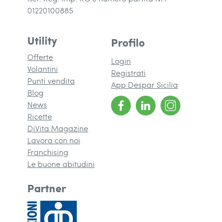
01220100885
Utility
Profilo
Offerte
Login
Volantini
Registrati
Punti vendita
App Despar Sicilia
Blog
News
Ricette
DiVita Magazine
(si apre in una nuova finestra)
Lavora con noi
Franchising
(si apre in una nuova finestra)
Le buone abitudini
Partner