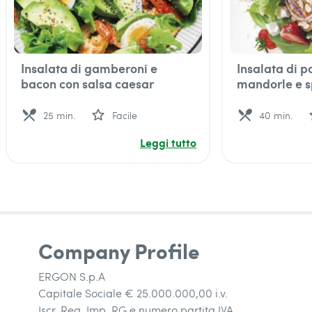
Insalata di gamberoni e
Insalata di p
bacon con salsa caesar
mandorle e sp
local_dining
star_outline
local_dining
sta
25 min.
Facile
40 min.
Leggi tutto
Company Profile
ERGON S.p.A
Capitale Sociale € 25.000.000,00 i.v.
Iscr. Reg. Imp. RG e numero partita IVA