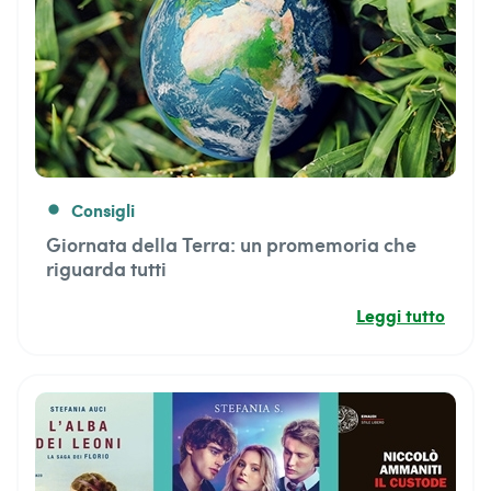
Consigli
fiber_manual_record
Giornata della Terra: un promemoria che
riguarda tutti
Leggi tutto