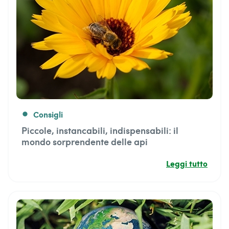
Consigli
fiber_manual_record
Piccole, instancabili, indispensabili: il
mondo sorprendente delle api
Leggi tutto