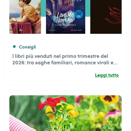
Consigli
fiber_manual_record
I libri più venduti nel primo trimestre del
2026: tra saghe familiari, romance virali e
storie cariche di tensione
Leggi tutto