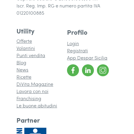
Iscr. Reg. Imp. RG e numero partita IVA
01220100885
Utility
Profilo
Offerte
Login
Volantini
Registrati
Punti vendita
App Despar Sicilia
Blog
News
Ricette
DiVita Magazine
(si apre in una nuova finestra)
Lavora con noi
Franchising
(si apre in una nuova finestra)
Le buone abitudini
Partner