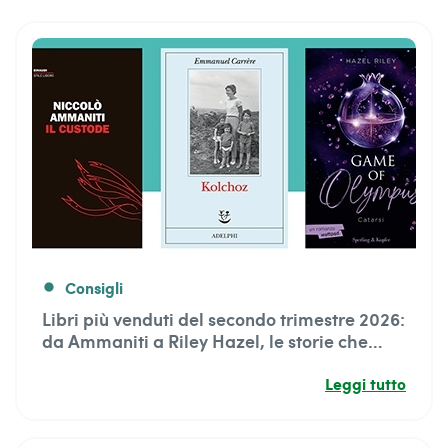
Consigli
fiber_manual_record
Libri più venduti del secondo trimestre 2026:
da Ammaniti a Riley Hazel, le storie che
hanno conquistato i lettori
Leggi tutto