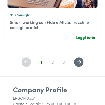
Consigli
fiber_manual_record
Smart working con Fido e Micio: trucchi e
consigli pratici
Leggi tutto
1
2
3
west
east
Company Profile
ERGON S.p.A
Capitale Sociale € 25.000.000,00 i.v.