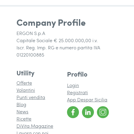
Company Profile
ERGON S.p.A
Capitale Sociale € 25.000.000,00 i.v.
Iscr. Reg. Imp. RG e numero partita IVA
01220100885
Utility
Profilo
Offerte
Login
Volantini
Registrati
Punti vendita
App Despar Sicilia
Blog
News
Ricette
DiVita Magazine
(si apre in una nuova finestra)
Lavora con noi