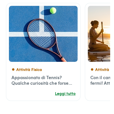
Attività Fisica
Attività F
fiber_manual_record
fiber_manual_record
Appassionato di Tennis?
Con il cane
Qualche curiosità che forse
fermi! Attiv
non sai
insieme al 
Leggi tutto
zampe