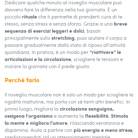
Dedicare qualche minuto al risveglio muscolare può
davvero fare la differenza nella tua giornata. È un
rituale
piccolo
che ti permette di prenderti cura di te
breve
stesso, senza stress e senza sforzo. Grazie a una
sequenza di esercizi leggeri e dolci
, basati
stretching
principalmente sullo
, puoi aiutare il corpo a
passare gradualmente dallo stato di riposo all’attività
“riattivare” le
quotidiana. In pratica, è un modo per
articolazioni e la circolazione
, sciogliere le tensioni e
iniziare la giornata con il piede giusto.
Perché farlo
Il risveglio muscolare non è solo un modo per sciogliere le
rigidità mattutine, ma porta con sé tanti altri benefici. In
circolazione sanguigna,
primo luogo, migliora la
ossigena l'organismo
flessibilità. Stimola
e aumenta la
la mente e migliora l’umore
, rilasciando serotonina e
più energia e meno stress
dopamina. Aiuta a partire con
,
predisponendoti ad un atteggiamento mentale