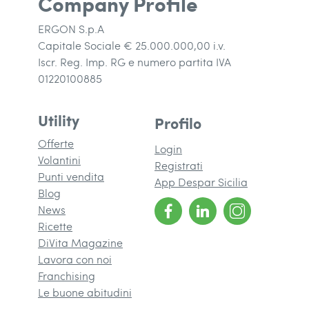
Company Profile
ERGON S.p.A
Capitale Sociale € 25.000.000,00 i.v.
Iscr. Reg. Imp. RG e numero partita IVA
01220100885
Utility
Profilo
Offerte
Login
Volantini
Registrati
Punti vendita
App Despar Sicilia
Blog
News
Ricette
DiVita Magazine
(si apre in una nuova finestra)
Lavora con noi
Franchising
(si apre in una nuova finestra)
Le buone abitudini